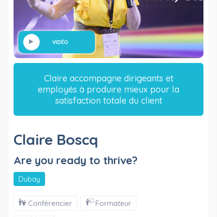
VIDÉO
Claire accompagne dirigeants et
employés à produire mieux pour la
satisfaction totale du client
Claire Boscq
Are you ready to thrive?
Dubay
Conférencier
Formateur